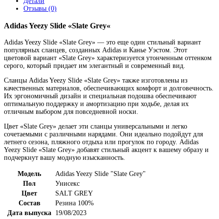
Детали
Отзывы (0)
Adidas Yeezy Slide «Slate Grey«
Adidas Yeezy Slide «Slate Grey» — это еще один стильный вариант
популярных сланцев, созданных Adidas и Канье Уэстом. Этот
цветовой вариант «Slate Grey» характеризуется утонченным оттенком
серого, который придает им элегантный и современный вид.
Сланцы Adidas Yeezy Slide «Slate Grey» также изготовлены из
качественных материалов, обеспечивающих комфорт и долговечность.
Их эргономичный дизайн и специальная подошва обеспечивают
оптимальную поддержку и амортизацию при ходьбе, делая их
отличным выбором для повседневной носки.
Цвет «Slate Grey» делает эти сланцы универсальными и легко
сочетаемыми с различными нарядами. Они идеально подойдут для
летнего сезона, пляжного отдыха или прогулок по городу. Adidas
Yeezy Slide «Slate Grey» добавят стильный акцент к вашему образу и
подчеркнут вашу модную изысканность.
Модель
Adidas Yeezy Slide "Slate Grey"
Пол
Унисекс
Цвет
SALT GREY
Состав
Резина 100%
Дата выпуска
19/08/2023