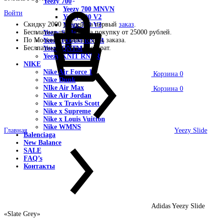
Yeezy 700
Yeezy 700 MNVN
Войти
Yeezy 700 V2
Скидку 2000 рублей на первый
заказ
.
Yeezy 700 V3
Бесплатная доставка на покупку от 25000 рублей.
Yeezy Slide
По Москве доставка в день заказа.
Yeezy FOAM RNNR
Беслпатный обмен и возврат.
Yeezy QNTM
Yeezy KNIT RNNR
NIKE
Nike Air Force 1
Корзина
0
Nike Dunk
NIke Air Max
Корзина
0
Nike Air Jordan
Nike x Travis Scott
Nike x Supreme
Nike x Louis Vuitton
Nike WMNS
Главная
Yeezy Slide
Balenciaga
New Balance
SALE
FAQ’s
Контакты
Adidas Yeezy Slide
«Slate Grey»