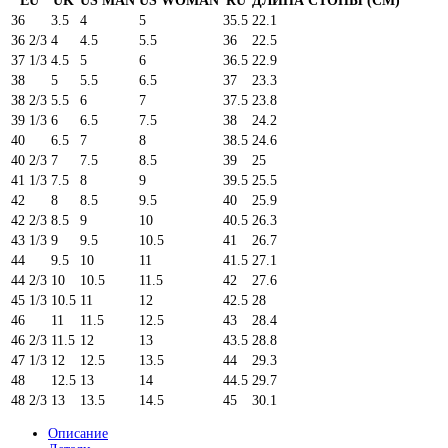
EU
UK
US MAN
US WOMAN
RU
ДЛИНА СТОПЫ (CM)
36
3.5
4
5
35.5
22.1
36 2/3
4
4.5
5.5
36
22.5
37 1/3
4.5
5
6
36.5
22.9
38
5
5.5
6.5
37
23.3
38 2/3
5.5
6
7
37.5
23.8
39 1/3
6
6.5
7.5
38
24.2
40
6.5
7
8
38.5
24.6
40 2/3
7
7.5
8.5
39
25
41 1/3
7.5
8
9
39.5
25.5
42
8
8.5
9.5
40
25.9
42 2/3
8.5
9
10
40.5
26.3
43 1/3
9
9.5
10.5
41
26.7
44
9.5
10
11
41.5
27.1
44 2/3
10
10.5
11.5
42
27.6
45 1/3
10.5
11
12
42.5
28
46
11
11.5
12.5
43
28.4
46 2/3
11.5
12
13
43.5
28.8
47 1/3
12
12.5
13.5
44
29.3
48
12.5
13
14
44.5
29.7
48 2/3
13
13.5
14.5
45
30.1
Описание