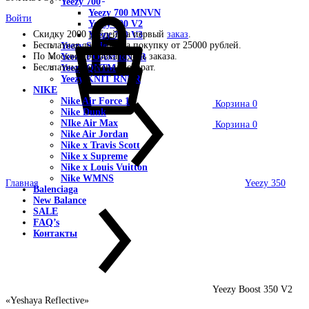
Yeezy 700
Yeezy 700 MNVN
Войти
Yeezy 700 V2
Скидку 2000 рублей на первый
заказ
.
Yeezy 700 V3
Бесплатная доставка на покупку от 25000 рублей.
Yeezy Slide
По Москве доставка в день заказа.
Yeezy FOAM RNNR
Беслпатный обмен и возврат.
Yeezy QNTM
Yeezy KNIT RNNR
NIKE
Nike Air Force 1
Корзина
0
Nike Dunk
NIke Air Max
Корзина
0
Nike Air Jordan
Nike x Travis Scott
Nike x Supreme
Nike x Louis Vuitton
Nike WMNS
Главная
Yeezy 350
Balenciaga
New Balance
SALE
FAQ’s
Контакты
Yeezy Boost 350 V2
«Yeshaya Reflective»