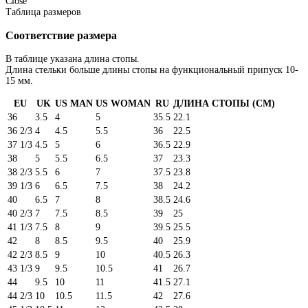
Close
Таблица размеров
Соответствие размера
В таблице указана длина стопы.
Длина стельки больше длины стопы на функциональный припуск 10-
15 мм.
EU
UK
US MAN
US WOMAN
RU
ДЛИНА СТОПЫ (CM)
36
3.5
4
5
35.5
22.1
36 2/3
4
4.5
5.5
36
22.5
37 1/3
4.5
5
6
36.5
22.9
38
5
5.5
6.5
37
23.3
38 2/3
5.5
6
7
37.5
23.8
39 1/3
6
6.5
7.5
38
24.2
40
6.5
7
8
38.5
24.6
40 2/3
7
7.5
8.5
39
25
41 1/3
7.5
8
9
39.5
25.5
42
8
8.5
9.5
40
25.9
42 2/3
8.5
9
10
40.5
26.3
43 1/3
9
9.5
10.5
41
26.7
44
9.5
10
11
41.5
27.1
44 2/3
10
10.5
11.5
42
27.6