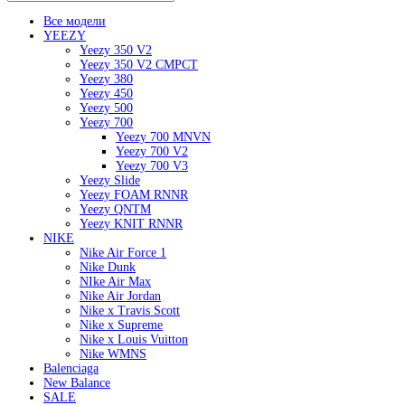
Все модели
YEEZY
Yeezy 350 V2
Yeezy 350 V2 CMPCT
Yeezy 380
Yeezy 450
Yeezy 500
Yeezy 700
Yeezy 700 MNVN
Yeezy 700 V2
Yeezy 700 V3
Yeezy Slide
Yeezy FOAM RNNR
Yeezy QNTM
Yeezy KNIT RNNR
NIKE
Nike Air Force 1
Nike Dunk
NIke Air Max
Nike Air Jordan
Nike x Travis Scott
Nike x Supreme
Nike x Louis Vuitton
Nike WMNS
Balenciaga
New Balance
SALE