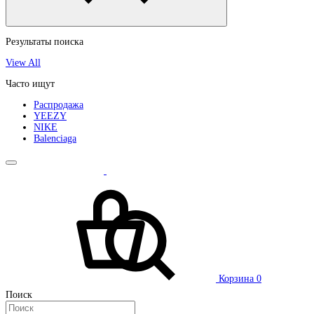
Результаты поиска
View All
Часто ищут
Распродажа
YEEZY
NIKE
Balenciaga
Корзина
0
Поиск