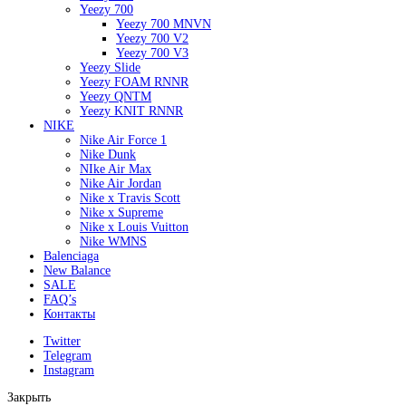
Yeezy 700
Yeezy 700 MNVN
Yeezy 700 V2
Yeezy 700 V3
Yeezy Slide
Yeezy FOAM RNNR
Yeezy QNTM
Yeezy KNIT RNNR
NIKE
Nike Air Force 1
Nike Dunk
NIke Air Max
Nike Air Jordan
Nike x Travis Scott
Nike x Supreme
Nike x Louis Vuitton
Nike WMNS
Balenciaga
New Balance
SALE
FAQ’s
Контакты
Twitter
Telegram
Instagram
Закрыть