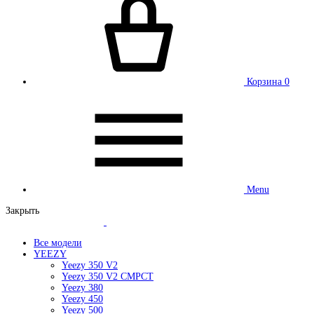
Корзина
0
Menu
Закрыть
Все модели
YEEZY
Yeezy 350 V2
Yeezy 350 V2 CMPCT
Yeezy 380
Yeezy 450
Yeezy 500